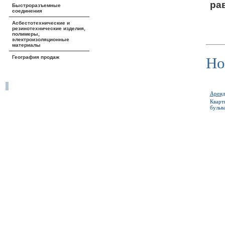
ра
Быстроразъемные
соединения
Асбестотехнические и
резинотехнические изделия,
полимеры,
электроизоляционные
материалы
Но
География продаж
Аренд
Кварт
бульв