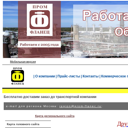
Мобильная версия
|
О компании
|
Прайс-листы
|
Контакты
|
Коммерческое 
Бесплатно доставим заказ до транспортной компании
e-mail для региона Москва:
region@prom-flanec.ru
;
Карта регионального сайта
Дру
Карта головного сайта